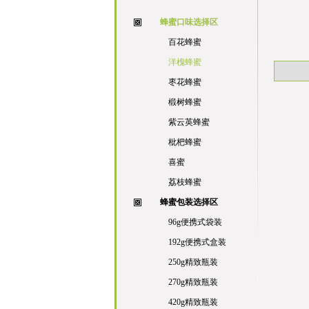
蜂蜜口味选择区
百花蜂蜜
洋槐蜂蜜
枣花蜂蜜
椴树蜂蜜
紫云英蜂蜜
枇杷蜂蜜
喜蜜
荔枝蜂蜜
蜂蜜包装选择区
96g便携式袋装
192g便携式盒装
250g精致瓶装
270g精致瓶装
420g精致瓶装